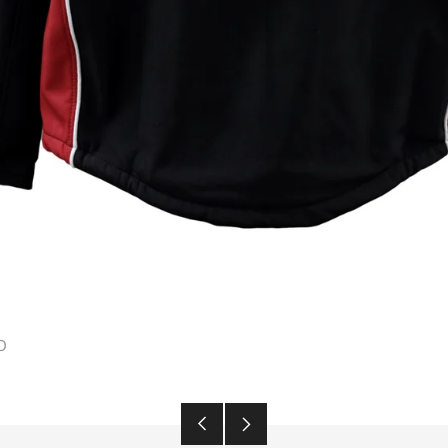
D
Article
Article