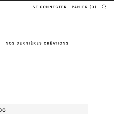
SE CONNECTER
PANIER (
0
)
RE
NOS DERNIÈRES CRÉATIONS
X
00