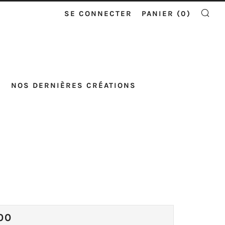
SE CONNECTER
PANIER (
0
)
RE
NOS DERNIÈRES CRÉATIONS
X
00