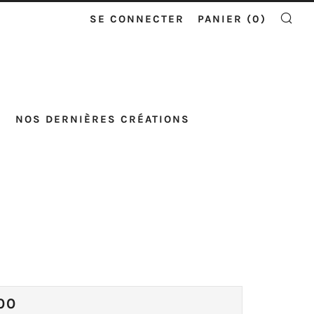
SE CONNECTER
PANIER (
0
)
RE
NOS DERNIÈRES CRÉATIONS
X
00