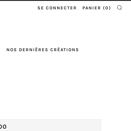
SE CONNECTER
PANIER (
0
)
RE
NOS DERNIÈRES CRÉATIONS
X
00