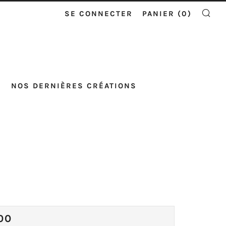
SE CONNECTER
PANIER (
0
)
RE
NOS DERNIÈRES CRÉATIONS
X
00