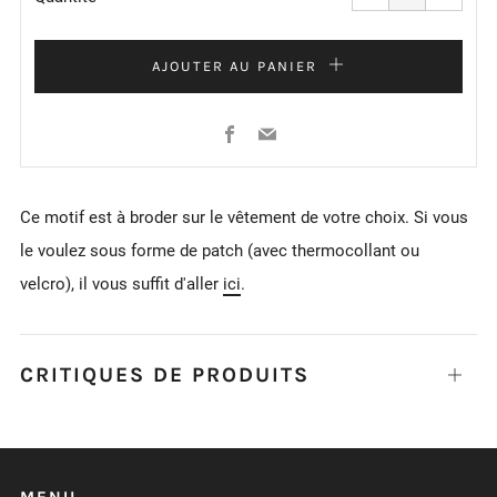
de
de
l'article
l'articl
de
de
un
un
AJOUTER AU PANIER
Facebook
Email
Ce motif est à broder sur le vêtement de votre choix. Si vous
le voulez sous forme de patch (avec thermocollant ou
velcro), il vous suffit d'aller
ici
.
CRITIQUES DE PRODUITS
Ouvrir