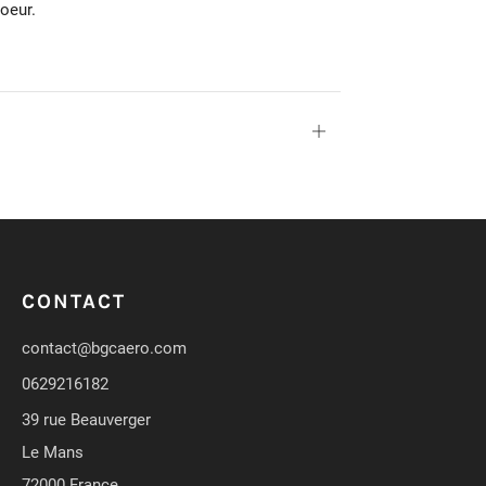
oeur.
Ouvrir
CONTACT
contact@bgcaero.com
0629216182
39 rue Beauverger
Le Mans
72000 France