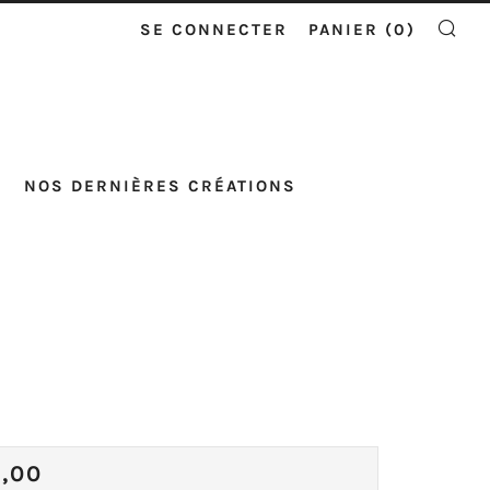
SE CONNECTER
PANIER (
0
)
RE
NOS DERNIÈRES CRÉATIONS
E
X
0,00