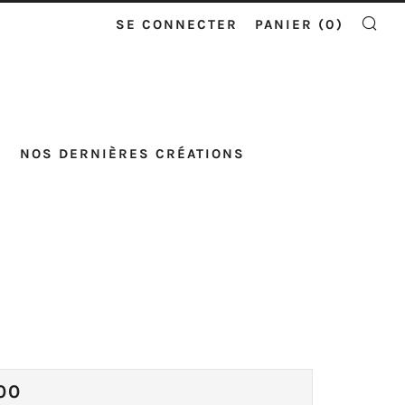
SE CONNECTER
PANIER (
0
)
RE
NOS DERNIÈRES CRÉATIONS
X
00