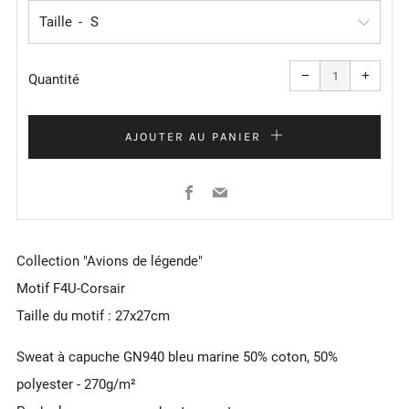
Taille
Réduire
Augme
la
la
−
+
quantité
quanti
Quantité
de
de
l'article
l'articl
de
de
un
un
AJOUTER AU PANIER
Facebook
Email
Collection "Avions de légende"
Motif F4U-Corsair
Taille du motif : 27x27cm
Sweat à capuche GN940 bleu marine 50% coton, 50%
polyester - 270g/m²