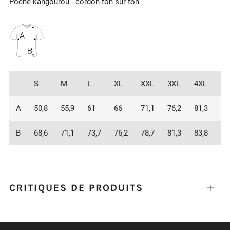
Poche kangourou - cordon ton sur ton
S
M
L
XL
XXL
3XL
4XL
5X
A
50,8
55,9
61
66
71,1
76,2
81,3
86
B
68,6
71,1
73,7
76,2
78,7
81,3
83,8
86
CRITIQUES DE PRODUITS
Ouvrir