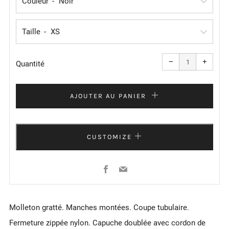
Couleur
Taille
Réduire
Augme
la
la
−
+
quantité
quanti
Quantité
de
de
l'article
l'articl
de
de
un
un
AJOUTER AU PANIER
CUSTOMIZE
Facebook
Email
Molleton gratté. Manches montées. Coupe tubulaire.
Fermeture zippée nylon. Capuche doublée avec cordon de